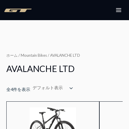
内
容
MAI
を
ME
ス
キ
ッ
プ
ホーム
/
Mountain Bikes
/ AVALANCHE LTD
AVALANCHE LTD
全4件を表示