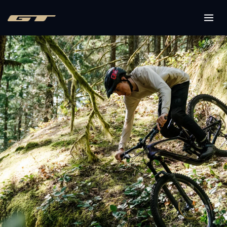
内
容
MAI
を
ME
ス
キ
ッ
プ