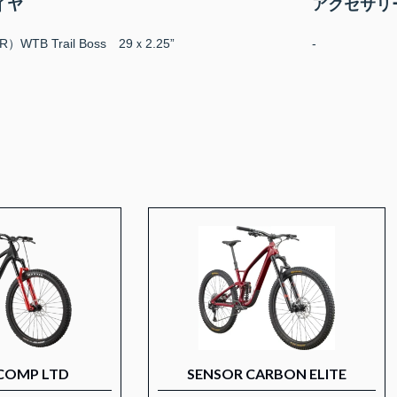
イヤ
アクセサリ
R）WTB Trail Boss 29ｘ2.25”
-
COMP LTD
SENSOR CARBON ELITE