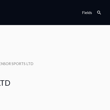
検
Fields
索
SENSOR SPORTS LTD
LTD