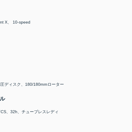
vent X、 10-speed
45 油圧ディスク、180/180mmローター
ール
25 TCS、32h、チューブレスレディ