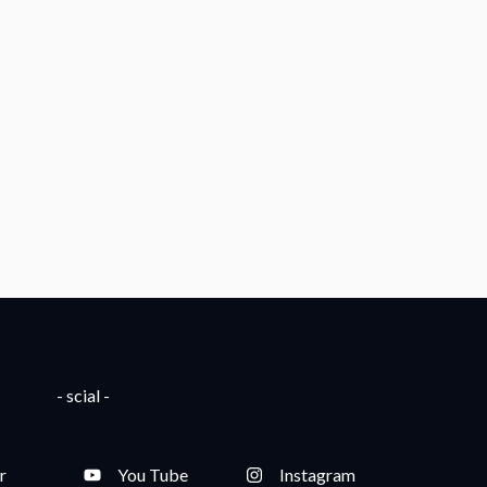
- scial -
r
You Tube
Instagram