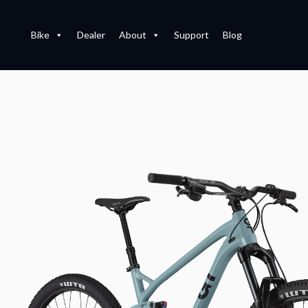
内
容
Bike
Dealer
About
Support
Blog
を
ス
キ
ッ
プ