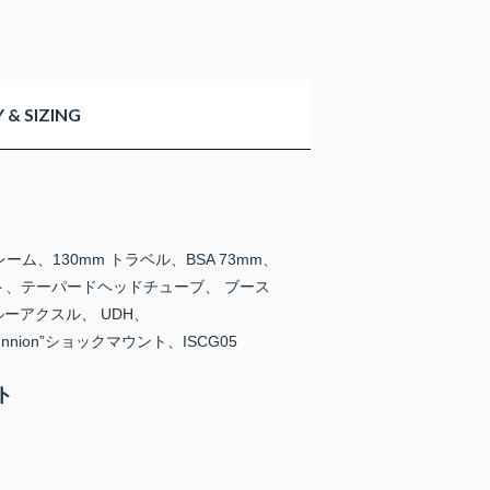
& SIZING
” フレーム、130mm トラベル、BSA 73mm、
ボット、テーパードヘッドチューブ、 ブース
スルーアクスル、 UDH、
runnion”ショックマウント、ISCG05
ト