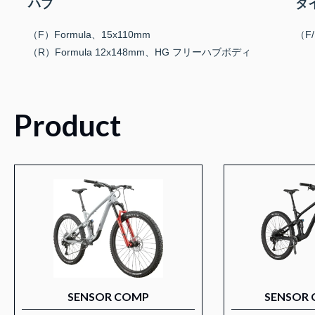
ハブ
タ
（F）Formula、15x110mm
（F/
（R）Formula 12x148mm、HG フリーハブボディ
Product
SENSOR COMP
SENSOR 