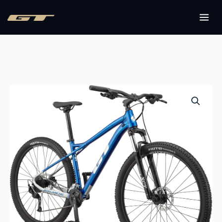
内
容
MAI
を
ME
ス
キ
ッ
プ