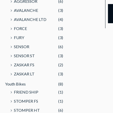
AGGRESSOR
(6)
AVALANCHE
(3)
AVALANCHE LTD
(4)
FORCE
(3)
FURY
(3)
SENSOR
(6)
SENSOR ST
(3)
ZASKAR FS
(2)
ZASKAR LT
(3)
Youth Bikes
(8)
FRIEND SHIP
(1)
STOMPER FS
(1)
STOMPER HT
(6)