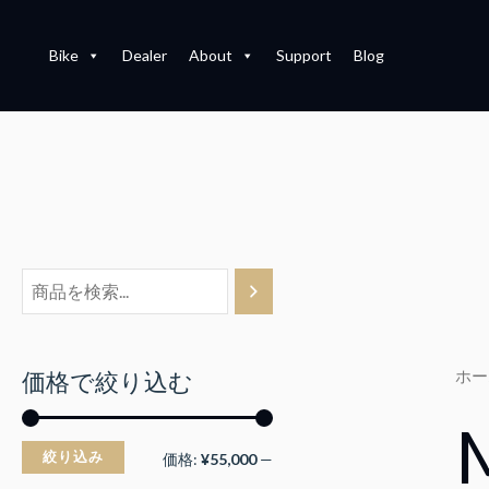
内
容
Bike
Dealer
About
Support
Blog
を
ス
キ
ッ
プ
ホー
価格で絞り込む
絞り込み
最
最
価格:
¥55,000
—