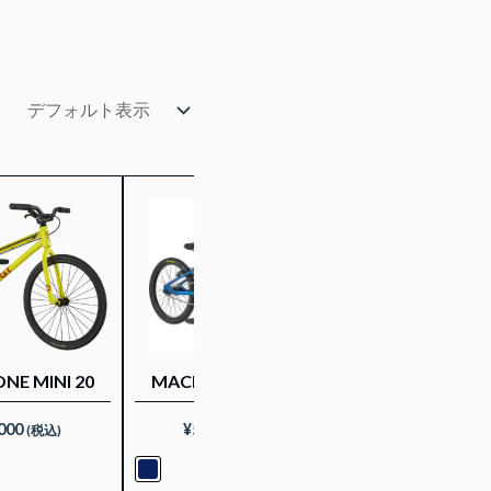
NE MINI 20
MACH ONE PRO 20
MACH ONE PR
000
¥
55,000
¥
63,800
(税込)
(税込)
(税込