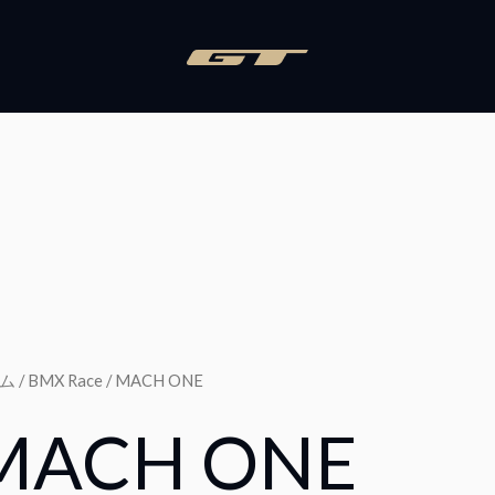
ム
/
BMX Race
/ MACH ONE
MACH ONE