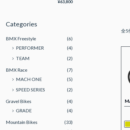
低
高
¥63,800
価
価
格
格
Categories
全5
BMX Freestyle
(6)
PERFORMER
(4)
TEAM
(2)
BMX Race
(7)
MACH ONE
(5)
SPEED SERIES
(2)
M
Gravel Bikes
(4)
GRADE
(4)
Mountain Bikes
(33)