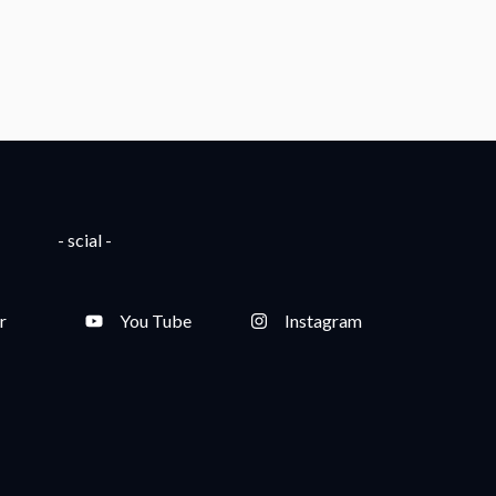
- scial -
r
You Tube
Instagram