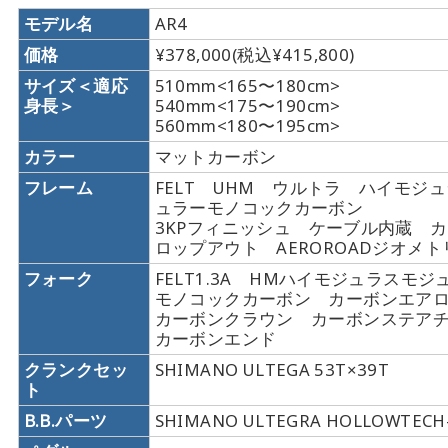
モデル名
AR4
価格
¥378,000(税込¥415,800)
サイズ＜適応
510mm<165〜180cm>
身長＞
540mm<175〜190cm>
560mm<180〜195cm>
カラー
マットカーボン
フレーム
FELT UHM ウルトラ ハイモジ
ュラーモノコックカーボン
3KPフィニッシュ ケーブル内蔵 
ロップアウト AEROROADジオメト
フォーク
FELT1.3A HMハイモジュラスモジ
モノコックカーボン カーボンエア
カーボンクラウン カーボンステア
カーボンエンド
クランクセッ
SHIMANO ULTEGA 53T×39T
ト
B.B.パーツ
SHIMANO ULTEGRA HOLLOWTECH-