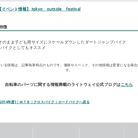
.【イベント情報】 tokyo outside festival
特徴
LYをそのまま子ども用サイズにスケールダウンしたダートジャンプバイク
ットバイクとしてもオススメ
ている情報は、記事執筆時点のものです。価格やスペック、その他情報は変更になる場合
す。
自転車のパーツに関する情報満載のライトウェイ公式ブログは
こちら
 [2014年度]｜ＭＴＢ｜クロスバイク｜ロードバイクへ戻る