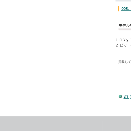
008
モデル
1. F
2. ピ
掲載し
GT