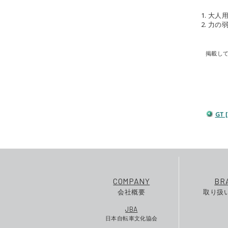
1. 大
2. 力
掲載し
GT
COMPANY
BR
会社概要
取り扱
JBA
日本自転車文化協会