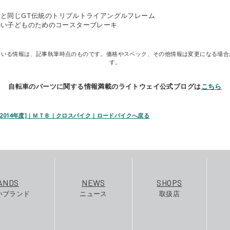
人用と同じGT伝統のトリプルトライアングルフレーム
の弱い子どものためのコースターブレーキ
ている情報は、記事執筆時点のものです。価格やスペック、その他情報は変更になる場合
す。
自転車のパーツに関する情報満載のライトウェイ公式ブログは
こちら
 [2014年度]｜ＭＴＢ｜クロスバイク｜ロードバイクへ戻る
ANDS
NEWS
SHOPS
いブランド
ニュース
取扱店