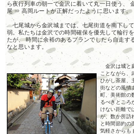
ら夜行列車の朝一で金沢に着いて丸一日使う、 金
尾 ⇒ 高岡ルートが正解だったように思います。
七尾城から金沢城までは、七尾街道を南下して7
弱。私たちは金沢での時間確保を優先して輪行
たが、 時間に余裕のあるプランでしたら自走す
なと思います。
金沢は城と
ことながら、
ひがし茶屋、
街などの風情
町、美術館の
るべきところ
けない距離で
が、数か所訪
と時間節約の
気軽さからも