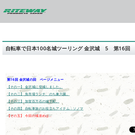
自転車で日本100名城ツーリング 金沢城 5 第16回
第16回 金沢城の回 ページメニュー
【その一】 金沢城に登城しました。
【その二】 魚市場ランチ、のち兼六園。
【その三】 加賀百万石の城下町。
【その四】 自転車旅のお役立ちアイテム：ソノマ
【その五】 今回の城攻めは…