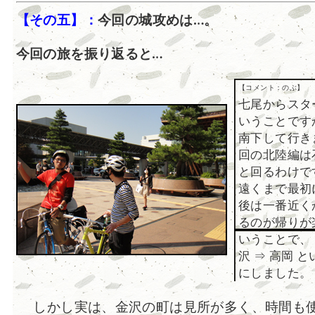
【その五】：
今回の城攻めは…。
今回の旅を振り返ると…
【コメント：のぶ】
七尾からスタ
いうことです
南下して行き
回の北陸編は
と回るわけで
遠くまで最初
後は一番近く
るのが帰りが
いうことで、 
沢 ⇒ 高岡 
にしました。
しかし実は、金沢の町は見所が多く、時間も