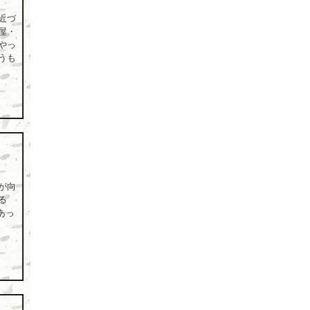
近づ
屋・
やっ
うも
が向
る
あっ