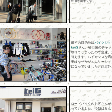
の1時間半です。
最初の目的地は
バイクショ
keiG
さん。輪行袋のチャッ
壊れてしまったので急遽、
替えます。ハイセンスな店
奥はなぜかジュエリーショ
になっていました。想定外
ロードバイクのお客さんが
っていました。今朝はみん