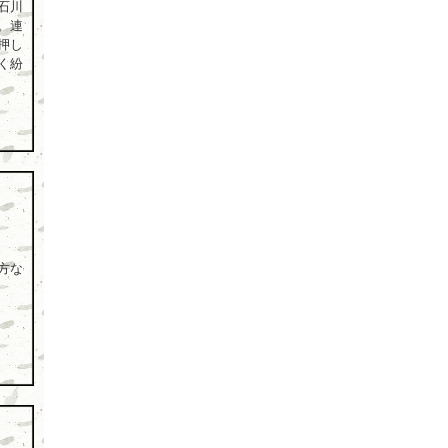
石川
。連
押し
く紛
方な