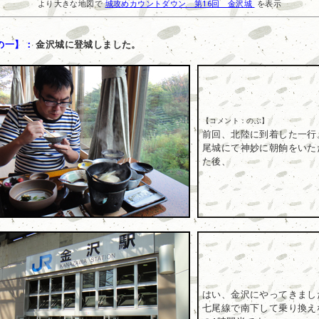
より大きな地図で
城攻めカウントダウン 第16回 金沢城 ‎
を表示
の一】：
金沢城に登城しました。
【コメント：のぶ】
前回、北陸に到着した一行
尾城にて神妙に朝餉をいた
た後、
はい、金沢にやってきまし
七尾線で南下して乗り換え