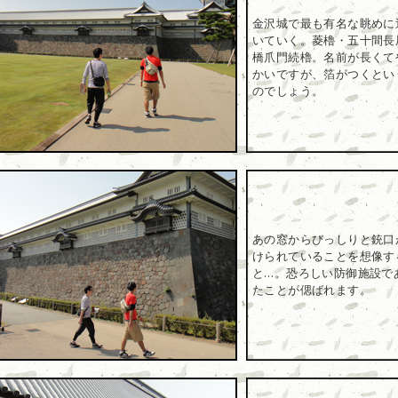
金沢城で最も有名な眺めに
いていく。菱櫓・五十間長
橋爪門続櫓。名前が長くて
かいですが、箔がつくとい
のでしょう。
あの窓からびっしりと銃口
けられていることを想像す
と…。恐ろしい防御施設で
たことが偲ばれます。