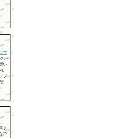
ップ
クが
買い
内。
ップ
だ。
集ま
なで