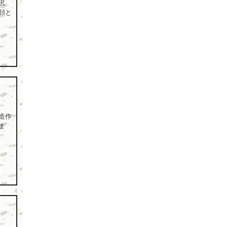
沢
顔と
造作
ま