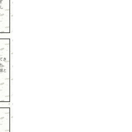
す
まし
。
てき
れ、
堀と