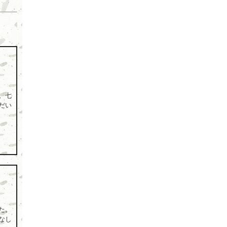
。七
だい
た。
なし