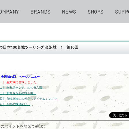
OMPANY
BRANDS
NEWS
SHOPS
SUPP
で日本100名城ツーリング 金沢城 1 第16回
回 金沢城の回 ページメニュー
一】 金沢城に登城しました。
二】 魚市場ランチ、のち兼六園。
三】 加賀百万石の城下町。
四】 自転車旅のお役立ちアイテム：ソノマ
五】 今回の城攻めは…
回のポイントを地図で確認！