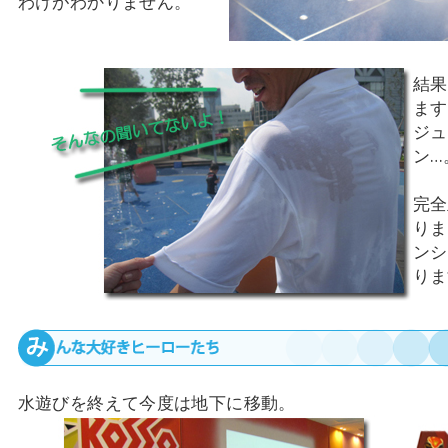
わけがわかりません。
結果
ます
ジュ
ン…
完全
りま
ンシ
りま
水遊びを終えて今度は地下に移動。