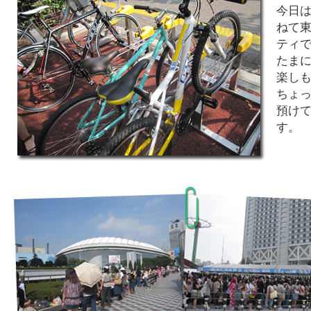
今日
ねて
ティ
たま
楽し
ちょ
預け
す。