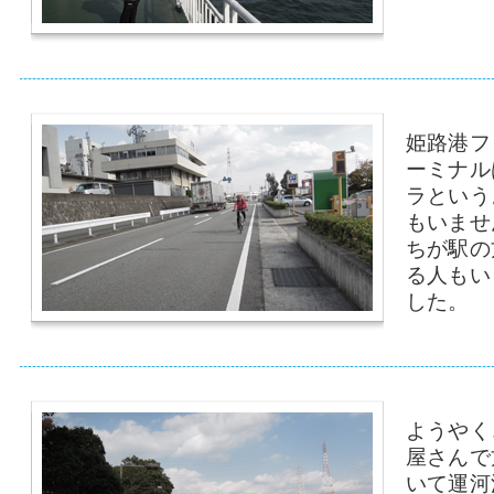
姫路港フ
ーミナル
ラという
もいませ
ちが駅の
る人もい
した。
ようやく
屋さんで
いて運河