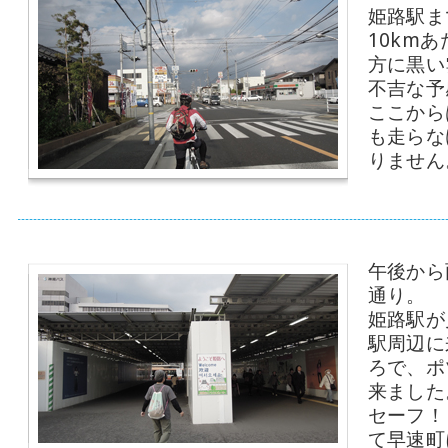
姫路駅ま
10km
方に黒い
不吉な予
ここから
も走らな
りません
午後から
通り。
姫路駅が
駅周辺に
ろで、ポ
来ました
セーフ！
て早速町