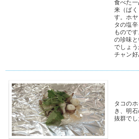
食べた一
来（ばく
す。ホヤ
タの塩辛
ものです
の珍味と
でしょう
チャン好
タコのホ
き、明石
抜群でし