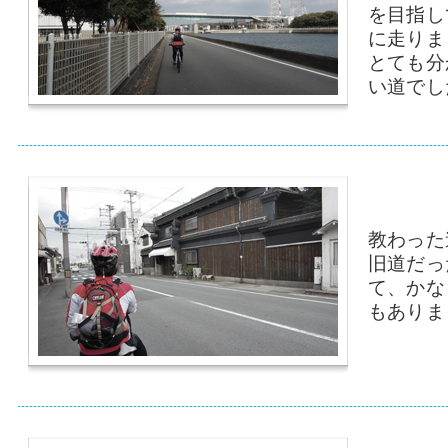
を目指し
に走りま
とても分
い道でし
教わった
旧道だっ
て、かな
もありま