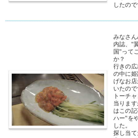
したので
みなさん
内誌、"
国"って
か？
行きの広
の中に姫
げなお店
いたので
トーチャ
当ります
はこの記
ハー"を
した。
探し当て