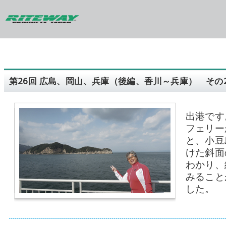
第26回 広島、岡山、兵庫（後編、香川～兵庫） その
出港です
フェリー
と、小豆
けた斜面
わかり、
みること
した。