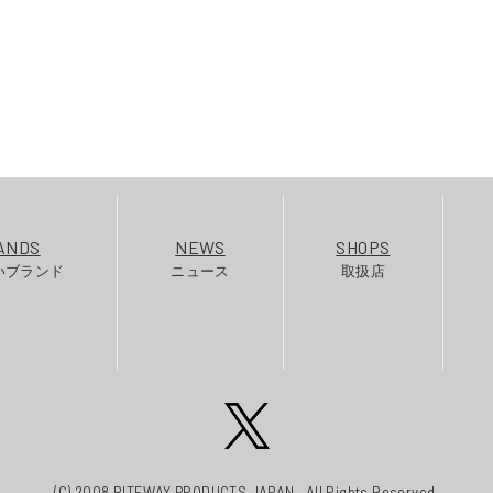
ANDS
NEWS
SHOPS
いブランド
ニュース
取扱店
(C) 2008 RITEWAY PRODUCTS JAPAN . All Rights Reserved.