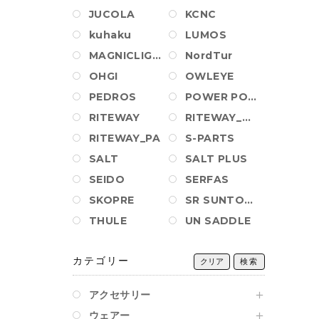
JUCOLA
KCNC
kuhaku
LUMOS
MAGNICLIGHT
NordTur
OHGI
OWLEYE
PEDROS
POWER POSITION BALL
RITEWAY
RITEWAY_AM_PA
RITEWAY_PA
S-PARTS
SALT
SALT PLUS
SEIDO
SERFAS
SKOPRE
SR SUNTOUR
THULE
UN SADDLE
カテゴリー
クリア
検索
アクセサリー
ウェアー