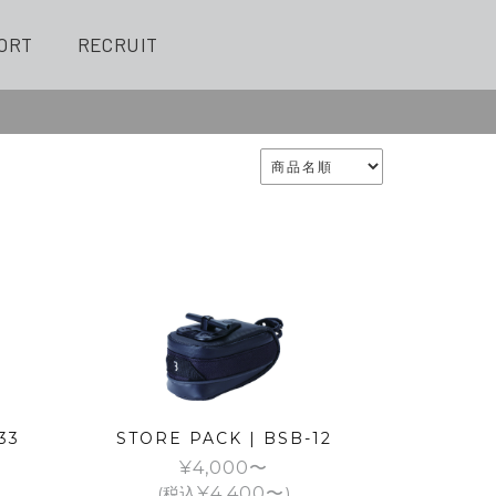
ORT
RECRUIT
33
STORE PACK | BSB-12
¥
4,000
(税込
¥
4,400
)