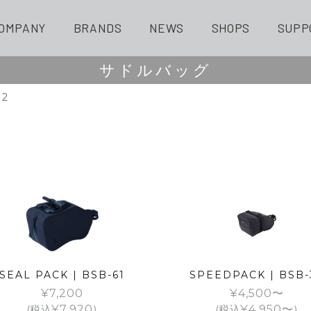
OMPANY
BRANDS
NEWS
SHOPS
SUPP
サドルバッグ
 2
SEAL PACK | BSB-61
SPEEDPACK | BSB-
¥
7,200
¥
4,500
(税込
¥
7,920
)
(税込
¥
4,950
)