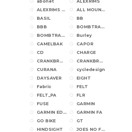
abonet
ALEXRIMS
ALEXRIMS WHEEL
ALL MOUNTAIN STYLE
BASIL
BB
BBB
BOMBTRACK
BOMBTRACK_PA
Burley
CAMELBAK
CAPOR
CD
CHARGE
CRANKBROTHERS
CRANKBROTHERS SHOES
CURANA
cycledesign
DAYSAVER
EIGHT
Fabric
FELT
FELT_PA
FLR
FUSE
GARMIN
GARMIN EDGE
GARMIN FA
GO BIKE
GT
HINDSIGHT
JOES NO FLATS