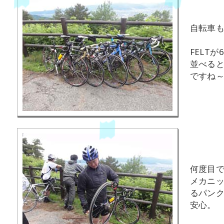
自転車
FELT
並べる
ですね
何度目
メカニ
るパン
安心。