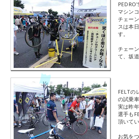
PEDRO
マシン
チェー
スは本
す。
チェー
て、坂道
FELT
の試乗
実は昨
選手もF
頂いて
お気を