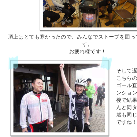
頂上はとても寒かったので、みんなでストーブを囲っ
す。
お疲れ様です！
そして
こちら
ゴール
ンショ
後で結
んと同
歳も同
ですね