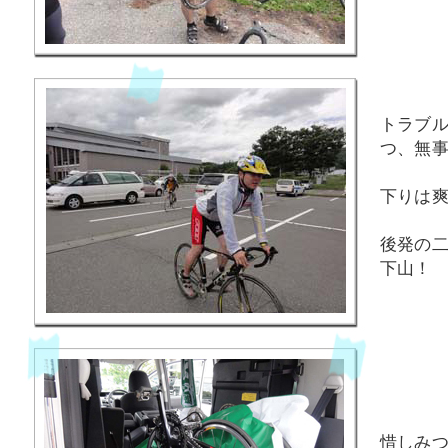
トラブ
つ、無
下りは
後発の
下山！
惜しみ