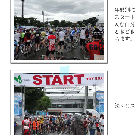
年齢別
スター
んな自
どきど
ちます
続々と