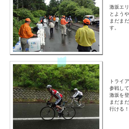
激坂エ
とよう
まだま
す。
トライ
参戦し
激坂を
まだま
行ける