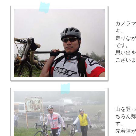
カメラ
キ。
走りな
です。
思い出
ござい
山を登
ちろん
す。
先着陣