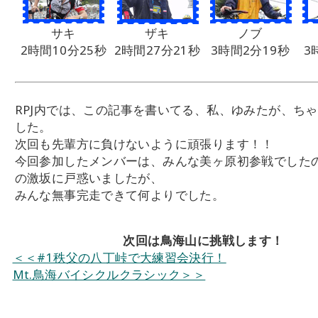
サキ
ザキ
ノブ
2時間10分25秒
2時間27分21秒
3時間2分19秒
3
RPJ内では、この記事を書いてる、私、ゆみたが、ち
した。
次回も先輩方に負けないように頑張ります！！
今回参加したメンバーは、みんな美ヶ原初参戦でした
の激坂に戸惑いましたが、
みんな無事完走できて何よりでした。
次回は鳥海山に挑戦します！
＜＜#1秩父の八丁峠で大練習会決行！
Mt.鳥海バイシクルクラシック＞＞