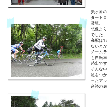
美ヶ原
タート
激坂。
想像よ
でした
高配は1
ないとか
チーム
も自転
続出で
そんな
足をつ
ったア
余裕の