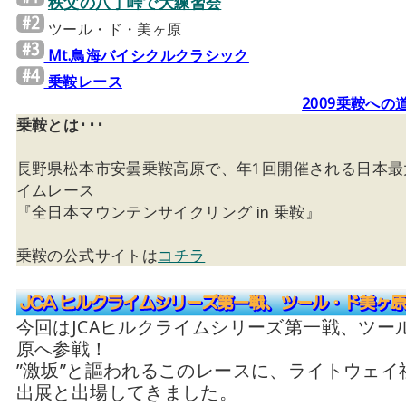
秩父の八丁峠で大練習会
ツール・ド・美ヶ原
Mt.鳥海バイシクルクラシック
乗鞍レース
2009乗鞍への
乗鞍とは･･･
長野県松本市安曇乗鞍高原で、年1回開催される日本最
イムレース
『全日本マウンテンサイクリング in 乗鞍』
乗鞍の公式サイトは
コチラ
今回はJCAヒルクライムシリーズ第一戦、ツー
原へ参戦！
”激坂”と謳われるこのレースに、ライトウェイ
出展と出場してきました。