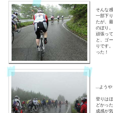
そんな感
一部下
たが、
のぼり
頑張っ
と、ゴ
りです
った！
…ようや
登りは
どかっ
成感が