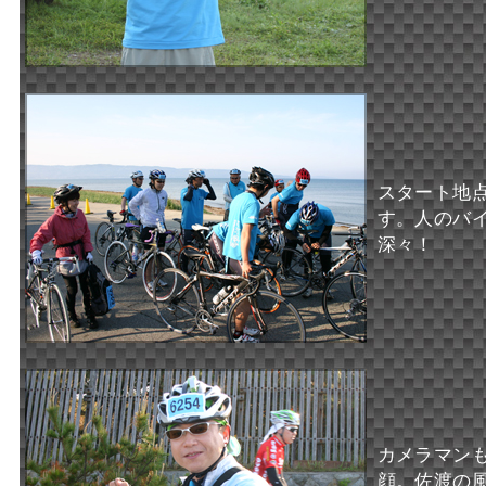
スタート地
す。人のバ
深々！
カメラマン
顔。佐渡の