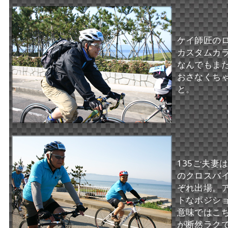
ケイ師匠のロ
カスタムカラ
なんでもま
おさなくち
と。
135ご夫妻は
のクロスバ
ぞれ出場。
トなポジシ
意味ではこ
が断然ラク