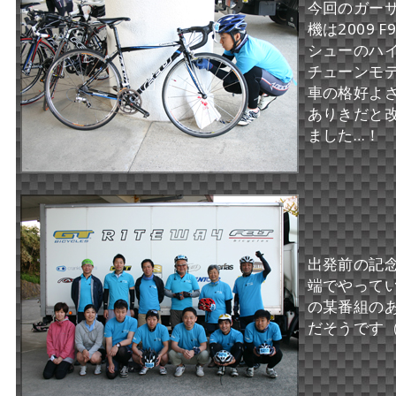
今回のガー
機は2009 
シューのハ
チューンモ
車の格好よ
ありきだと
ました…！
出発前の記
端でやって
の某番組の
だそうです