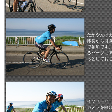
たかやんは
隊長から引き
で参加です
るパーツに
っとしてお
イソベーとT
カメラを向