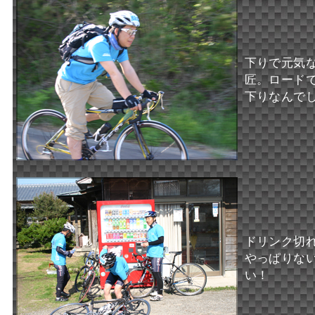
下りで元気
匠。ロード
下りなんで
ドリンク切
やっぱりな
い！