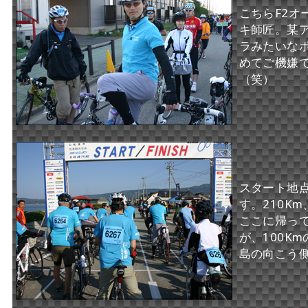
こちらF2オ
キ師匠。某
ラみたいな
めてご機嫌
（笑）
スタート地
す。210Km
ここに帰っ
が、100K
島の向こう