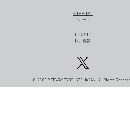
SUPPORT
サポート
RECRUIT
採用情報
(C) 2008 RITEWAY PRODUCTS JAPAN . All Rights Reserve