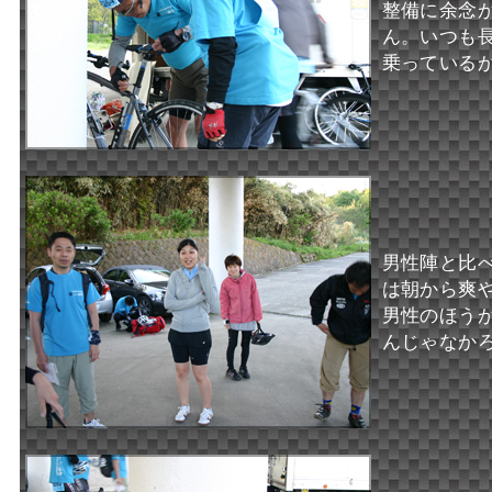
整備に余念
ん。いつも
乗っている
男性陣と比
は朝から爽
男性のほう
んじゃなか