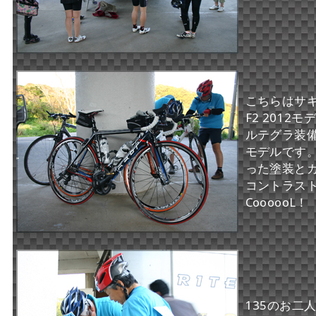
こちらはサ
F2 2012モ
ルテグラ装
モデルです
った塗装と
コントラスト
CoooooL！
135のお二