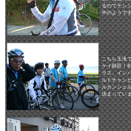
るのでテン
中のようで
こちら王滝
ケイ師匠！
B
ラス、
インパ
ルドチャン
ルカンシェ
決まってい