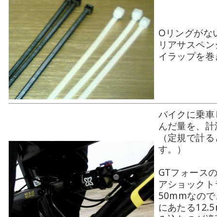
Oリングがな
リアサスペン
イラップを巻
バイクに乗車
んだ量を、計
（定規で計る
す。）
GTフォース
アショックト
50mmなので
にあたる12.