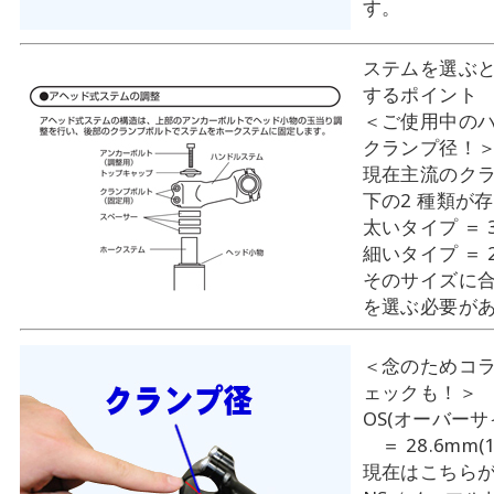
す。
ステムを選ぶ
するポイント
＜ご使用中の
クランプ径！
現在主流のク
下の2 種類が
太いタイプ ＝ 3
細いタイプ ＝ 2
そのサイズに
を選ぶ必要が
＜念のためコ
ェックも！＞
OS(オーバー
＝ 28.6mm(1-
現在はこちら