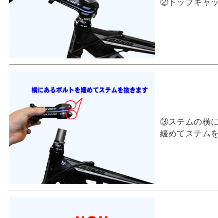
②トップキャ
③ステムの横
緩めてステム