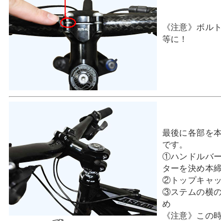
《注意》ボル
等に！
最後に各部を
です。
①ハンドルバ
ターを決め本
②トップキャ
③ステムの横
め
《注意》この