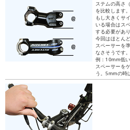
ステムの高さ
を比較します
もし大きくサ
いる場合はス
する必要があ
今回はほとん
スペーサーを
なさそうです
例：10mm低
スペーサーを
う。5mmの時