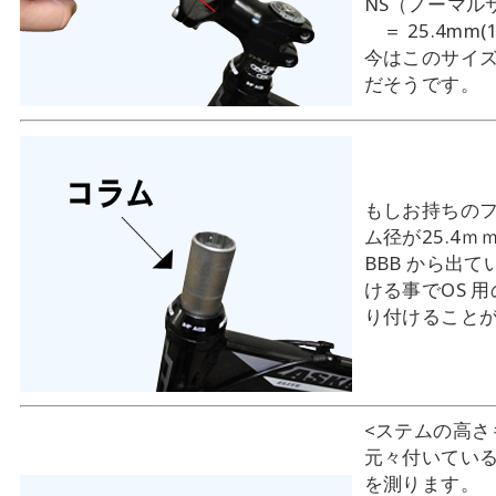
NS（ノーマル
＝ 25.4mm(
今はこのサイ
だそうです。
もしお持ちの
ム径が25.4ｍ
BBB から出
ける事でOS 
り付けること
<ステムの高さ
元々付いてい
を測ります。