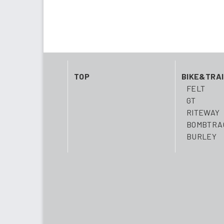
TOP
BIKE&TRA
FELT
GT
RITEWAY
BOMBTRA
BURLEY