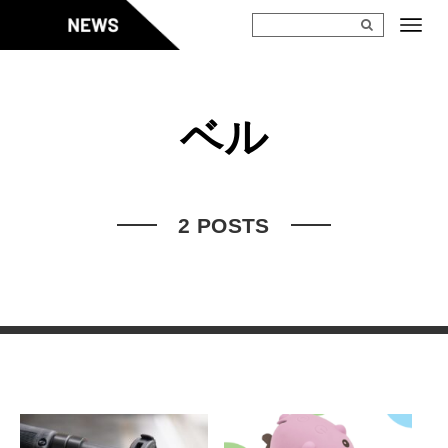
Skip
to
content
ベル
2 POSTS