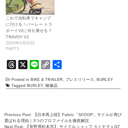
これで自転車でキャンプ
に行ける！バーレー トラ
ボーイV2に何を乗せる？
TRAVOY V2
2020年4月20日
PARTS
T
X
Li
C
共
hr
n
o
有
Posted in
BIKE & TRAILER
,
プレスリリース
,
BURLEY
e
e
p
Tagged
BURLEY
,
補修品
a
y
d
Li
s
n
Previous Post:
【日本再上陸】Fabric「SCOOP」サドルが再び
k
選ばれる理由｜3つのプロファイルを徹底解説
Next Post:
【長野県松本市】 サイクルショップ カミヤマｘGT