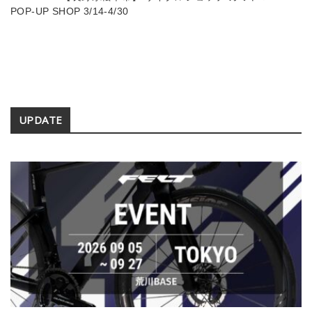
POP-UP SHOP 3/14-4/30
Secondary
UPDATE
Sidebar