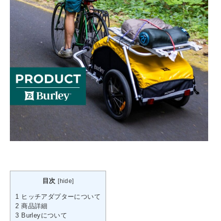
目次
[
hide
]
1
ヒッチアダプターについて
2
商品詳細
3
Burleyについて