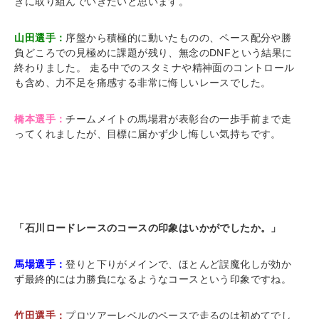
きに取り組んでいきたいと思います。
山田選手：
序盤から積極的に動いたものの、ペース配分や勝
負どころでの見極めに課題が残り、無念のDNFという結果に
終わりました。 走る中でのスタミナや精神面のコントロール
も含め、力不足を痛感する非常に悔しいレースでした。
橋本選手：
チームメイトの馬場君が表彰台の一歩手前まで走
ってくれましたが、目標に届かず少し悔しい気持ちです。
「石川ロードレースのコースの印象はいかがでしたか。」
馬場選手：
登りと下りがメインで、ほとんど誤魔化しが効か
ず最終的には力勝負になるようなコースという印象ですね。
竹田選手：
プロツアーレベルのペースで走るのは初めてでし