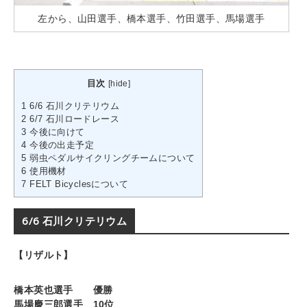
左から、山田選手、橋本選手、竹田選手、馬場選手
目次
[
hide
]
1
6/6 石川クリテリウム
2
6/7 石川ロードレース
3
今後に向けて
4
今後の出走予定
5
弱虫ペダルサイクリングチームについて
6
使用機材
7
FELT Bicyclesについて
6/6 石川クリテリウム
【リザルト】
橋本英也選手 優勝
馬場慶三郎選手 10位