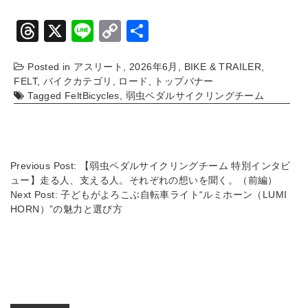
T
X
Li
C
共
hr
n
o
有
Posted in
アスリート
,
2026年6月
,
BIKE & TRAILER
,
e
e
p
FELT
,
バイクカテゴリ
,
ロード
,
トップバナー
a
y
Tagged
FeltBicycles
,
弱虫ペダルサイクリングチーム
d
Li
s
n
k
Previous Post:
【弱虫ペダルサイクリングチーム 特別インタビ
ュー】走る人、支える人。それぞれの想いを聞く。（前編）
Next Post:
子どもがよろこぶ自転車ライト“ルミホーン（LUMI
HORN）”の魅力と選び方