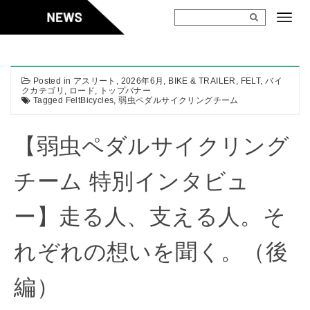
Skip
to
content
Posted in
アスリート
,
2026年6月
,
BIKE & TRAILER
,
FELT
,
バイ
クカテゴリ
,
ロード
,
トップバナー
Tagged
FeltBicycles
,
弱虫ペダルサイクリングチーム
【弱虫ペダルサイクリング
チーム 特別インタビュ
ー】走る人、支える人。そ
れぞれの想いを聞く。（後
編）