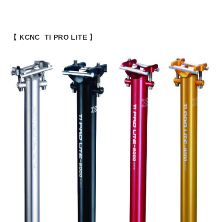
【 KCNC TI PRO LITE 】