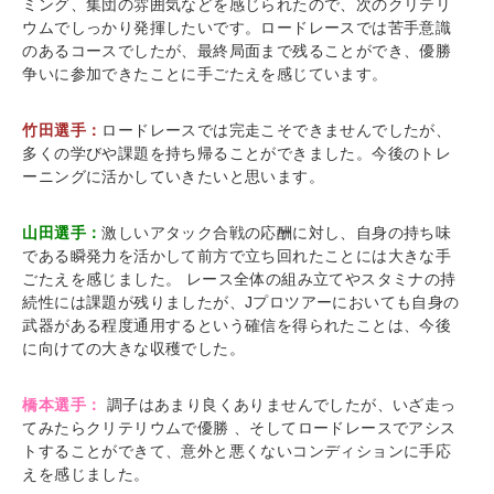
ミング、集団の雰囲気などを感じられたので、次のクリテリ
ウムでしっかり発揮したいです。ロードレースでは苦手意識
のあるコースでしたが、最終局面まで残ることができ、優勝
争いに参加できたことに手ごたえを感じています。
竹田選手：
ロードレースでは完走こそできませんでしたが、
多くの学びや課題を持ち帰ることができました。今後のトレ
ーニングに活かしていきたいと思います。
山田選手：
激しいアタック合戦の応酬に対し、自身の持ち味
である瞬発力を活かして前方で立ち回れたことには大きな手
ごたえを感じました。 レース全体の組み立てやスタミナの持
続性には課題が残りましたが、Jプロツアーにおいても自身の
武器がある程度通用するという確信を得られたことは、今後
に向けての大きな収穫でした。
橋本選手：
調子はあまり良くありませんでしたが、いざ走っ
てみたらクリテリウムで優勝 、そしてロードレースでアシス
トすることができて、意外と悪くないコンディションに手応
えを感じました。