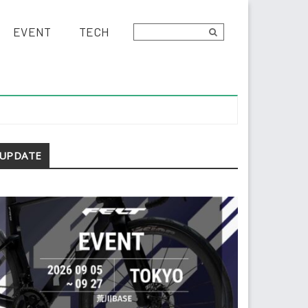
EVENT
TECH
econdary
UPDATE
idebar