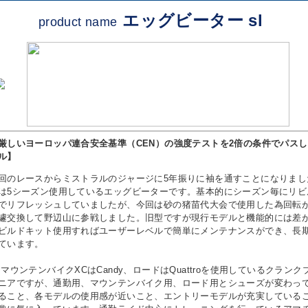
エッグビーター sl
product name
厳しいヨーロッパ連合安全基準（CEN）の強度テストを2倍の条件でパス
ル】
レースからミストラルのジャージに5年振りに袖を通すことになりまし
は5シーズン使用しているエッグビーターです。基本的にシーズン毎にリビ
でリフレッシュしていましたが、今回は砂の猪苗代大会で使用した為回転
遽交換して野辺山に参戦しました。旧型ですが現行モデルと機能的には差
ビルドキット使用すればユーザーレベルで簡単にメンテナンスができ、長
ています。
ウンテンバイクXCはCandy、ロードはQuattroを使用しているクランク
ニアですが、通勤用、マウンテンバイク用、ロード用とシューズが変わっ
ること、各モデルの使用感が近いこと、エントリーモデルが充実している