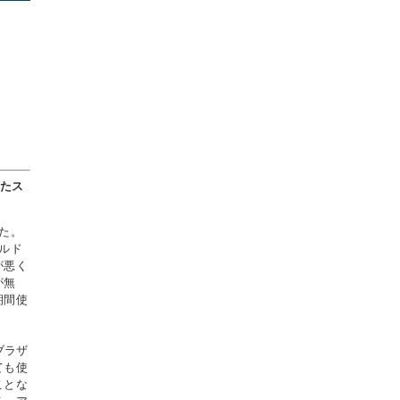
したス
た。
ルド
が悪く
が無
期間使
ブラザ
ても使
ことな