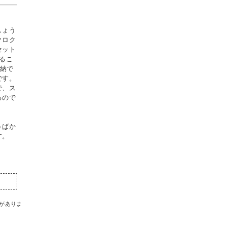
しょう
クロク
セット
るこ
収納で
です。
で、ス
るので
うばか
す。
がありま