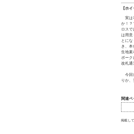
【ホイ
実は私
か！？
ロスで
は用意
とにな
き、本
生地素
ポーク
改札通
今回前
りか、
関連ペ
掲載し