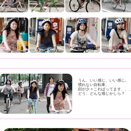
うん、いい感じ、いい感じ。
慣れない自転車、
顔が少々こわばってます、、
どう、どんな感じかしら？