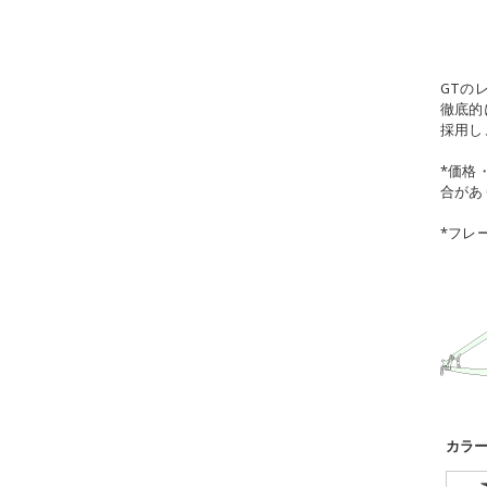
GTの
徹底的
採用し
*価格
合があ
*フレ
S
カラ