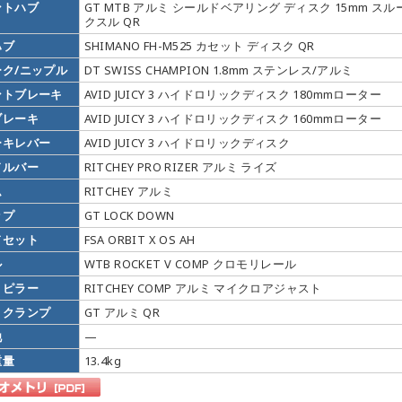
ントハブ
GT MTB アルミ シールドベアリング ディスク 15mm スル
クスル QR
ハブ
SHIMANO FH-M525 カセット ディスク QR
ーク/ニップル
DT SWISS CHAMPION 1.8mm ステンレス/アルミ
ントブレーキ
AVID JUICY 3 ハイドロリックディスク 180mmローター
ブレーキ
AVID JUICY 3 ハイドロリックディスク 160mmローター
ーキレバー
AVID JUICY 3 ハイドロリックディスク
ドルバー
RITCHEY PRO RIZER アルミ ライズ
ム
RITCHEY アルミ
ップ
GT LOCK DOWN
ドセット
FSA ORBIT X OS AH
ル
WTB ROCKET V COMP クロモリレール
トピラー
RITCHEY COMP アルミ マイクロアジャスト
トクランプ
GT アルミ QR
他
—
重量
13.4kg