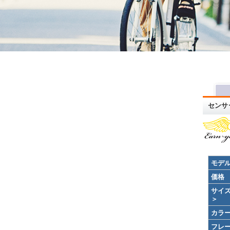
センサー
モデ
価格
サイ
＞
カラ
フレ