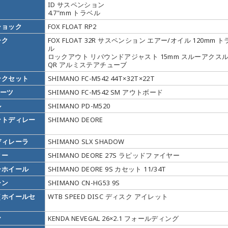
ID サスペンション
4.7"mm トラベル
ショック
FOX FLOAT RP2
ーク
FOX FLOAT 32R サスペンション エアー/オイル 120mm ト
ル
ロックアウト リバウンドアジャスト 15mm スルーアクス
QR アルミステアチューブ
ンクセット
SHIMANO FC-M542 44T×32T×22T
パーツ
SHIMANO FC-M542 SM アウトボード
ル
SHIMANO PD-M520
ントディレー
SHIMANO DEORE
ディレーラ
SHIMANO SLX SHADOW
ター
SHIMANO DEORE 27S ラピッドファイヤー
ーホイール
SHIMANO DEORE 9S カセット 11/34T
ーン
SHIMANO CN-HG53 9S
（ホイールセ
WTB SPEED DISC ディスク アイレット
）
ヤ
KENDA NEVEGAL 26×2.1 フォールディング