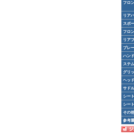
フロ
リア
スポ
フロ
リア
ブレ
ハン
ステ
グリ
ヘッ
サド
シー
シー
その
参考