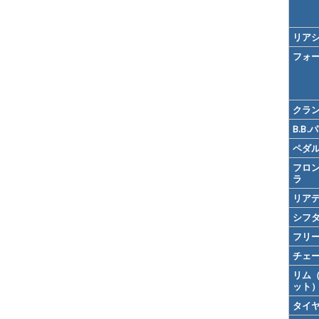
リア
フォ
クラ
B.B.
ペダ
フロ
ラ
リア
シフ
フリ
チェ
リム
ット
タイ