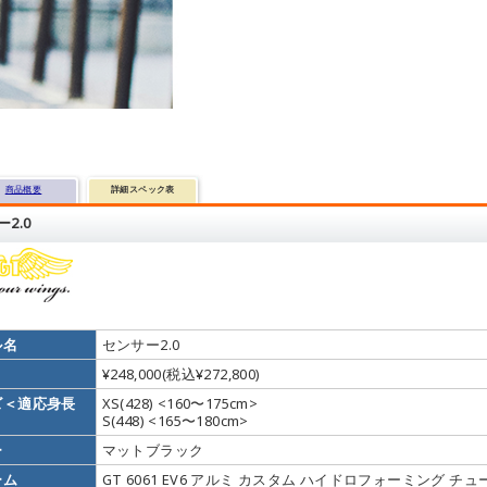
商品概要
詳細スペック表
2.0
ル名
センサー2.0
¥248,000(税込¥272,800)
ズ＜適応身長
XS(428) <160〜175cm>
S(448) <165〜180cm>
ー
マットブラック
ーム
GT 6061 EV6 アルミ カスタム ハイドロフォーミング チュ