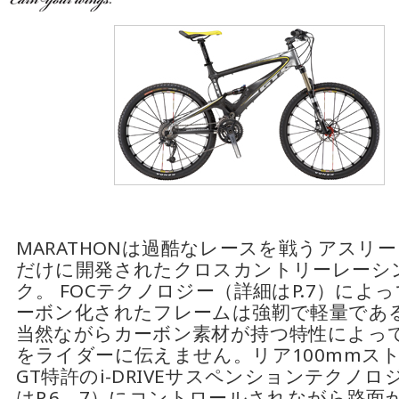
MARATHONは過酷なレースを戦うアスリ
だけに開発されたクロスカントリーレーシ
ク。 FOCテクノロジー（詳細はP.7）によ
ーボン化されたフレームは強靭で軽量であ
当然ながらカーボン素材が持つ特性によっ
をライダーに伝えません。リア100mmス
GT特許のi-DRIVEサスペンションテクノロ
はP.6、7）にコントロールされながら路面