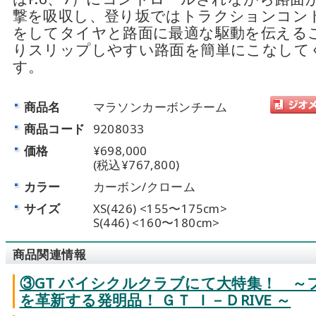
撃を吸収し、登り坂ではトラクションコン
をしてタイヤと路面に最適な駆動を伝える
りスリップしやすい路面を簡単にこなして
す。
商品名
マラソンカーボンチーム
商品コード
9208033
価格
¥698,000
(税込¥767,800)
カラー
カーボン/クローム
サイズ
XS(426) <155〜175cm>
S(446) <160〜180cm>
商品関連情報
③GT バイシクルクラブにて大特集！ ～
を革新する発明品！ ＧＴ Ｉ－ＤRIVE ～