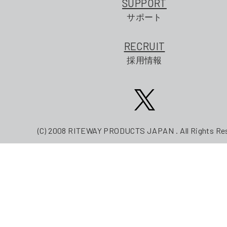
SUPPORT
サポート
RECRUIT
採用情報
(C) 2008 RITEWAY PRODUCTS JAPAN . All Rights Re