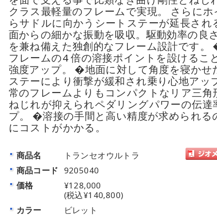
クラス最軽量のフレームで実現。 さらにホ
らサドルに向かうシートステーが延長され
面からの細かな振動を吸収。駆動効率の良
を兼ね備えた独創的なフレーム設計です。 
フレームの4 倍の溶接ポイントを設けるこ
強度アップ。 �地面に対して角度を寝かせ
ステーにより衝撃が緩和され乗り心地アップ
常のフレームよりもコンパクトなリア三角
ねじれが抑えられペダリングパワーの伝達
プ。 �溶接の手間と高い精度が求められる
にコストがかかる。
商品名
トランセオウルトラ
商品コード
9205040
価格
¥128,000
(税込¥140,800)
カラー
ビレット