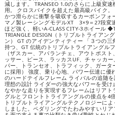
減します。 TRANSEO 1.0のさらに上級変
用。 クロスバイクを超えた最高級バイク。
かつ滑らかに衝撃を吸収するカーボンフォー
マノ製レーシングモデルXT 3×9＝27段変
ほど強く、軽いA-CLASS CITY-3ホイール ◆T
TRIANGLE DESIGN（トリプルトライア
ン） GT のアイデンティティー 「３つの三
持つ、GT 伝統のトリプルトライアングル
（ザスカー、アバランチェ、アウトポスト
ッサー、ピース、ラッカスUF、チャッカー
パー、トランセオ、トラフィック、ガータ
に採用） 強度、乗り心地、パワー伝達に優
のハードテイルフレーム ライバルの追随を
理想の設計 ライダーの強大なパワーを受け
なやかな走りを実現するフレームはリアト
グルとフロントトライアングルの接点を4
トリプルトライアングルテクノロジーによ
しました。ペダリングでたわみやすいリア
を面で支える事で比類なき曲げ剛性とねじ