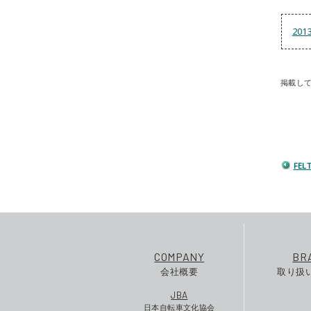
20
掲載し
FE
COMPANY
BR
会社概要
取り扱
JBA
日本自転車文化協会