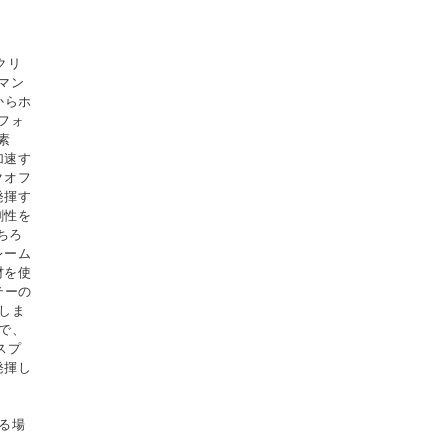
クリ
マン
からホ
フォ
素
加速す
クオフ
発揮す
剛性を
ちろ
レーム
材を使
テーの
しま
で、
スプ
発揮し
る場