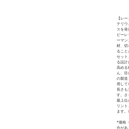
【レー
テリウ
スを発
ビーレ
ーマン
材、切
ること
セット
る設計
高める
ん、目
の製造
用して
長さも
す。さ
最上位
リント
ます。
*価格
合があ