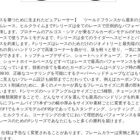
スを勝つために生まれたピュアレーサー】 ツールドフランスから週末の
ムレース、ヒルクライムまでFシリーズは全てのレースで圧倒的なパフォー
揮します。プロチームのアルゴス・シマノが乗るフルカーボンモデルのF1
ースで使うアルミモデルまで、Fシリーズは全てのライダーへスピードとパ
スを約束します。Fシリーズはレースのためだけのジオメトリーと最先端の
れの良いハンドリングで高速コーナーを曲がり、坂を軽々と登り、一気に
ができます。トップチューブデザイン、ショートヘッドチューブ、フォー
、ショートホイールベースなどすべてはレースで最高のパフォーマンスを
になっています。技術の全てを集めたカーボンフレームはペダリング時の
BB30、正確なコーナリングを可能にするテーパーヘッドチューブなどはも
に見えないフレーム設計も細部までこだわっています。例えばカーボンフ
コスト削減のために、多くのメーカーが異なるフレームサイズに共通の部
いますが、Fシリーズのヘッドアングルはサイズごとに5種類、チェーンス
3種類展開することで、どんなサイズを選んでも最高のハンドリングを約束
らにフレームパイプ1本ずつの幅や厚みをサイズや素材ごとに変更すること
のF1でもキッズモデルのF95Jrであってもスタンディング、シッティング、
、ヒルクライム、コーナリングの全てにおいて理想的なパフォーマンスを
レースのためのFシリーズであなたにもっと多くの勝利を届けます。
・仕様は予告なく変更されることがあります。フレームカラーは実物と異な
ります。