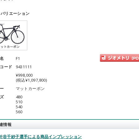
ーバリエーション
名
F1
コード
9431111
¥998,000
(税込¥1,097,800)
ー
マットカーボン
ズ
480
510
540
560
連情報
2. 針谷千紗子選手による商品インプレッション