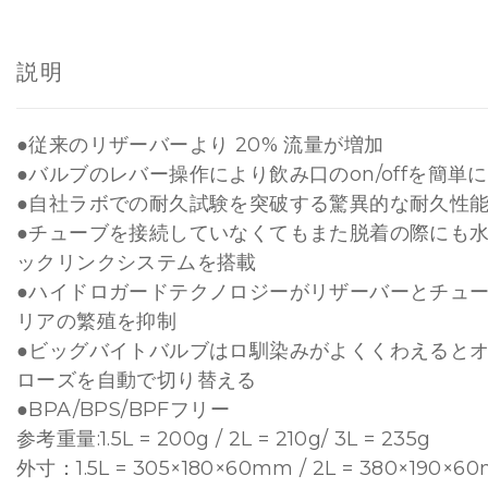
説明
●従来のリザーバーより 20% 流量が増加
●バルブのレバー操作により飲み口のon/offを簡単
●自社ラボでの耐久試験を突破する驚異的な耐久性
●チューブを接続していなくてもまた脱着の際にも
ックリンクシステムを搭載
●ハイドロガードテクノロジーがリザーバーとチュ
リアの繁殖を抑制
●ビッグバイトバルブはロ馴染みがよくくわえると
ローズを自動で切り替える
●BPA/BPS/BPFフリー
参考重量:1.5L = 200g / 2L = 210g/ 3L = 235g
外寸：1.5L = 305×180×60mm / 2L = 380×190×60