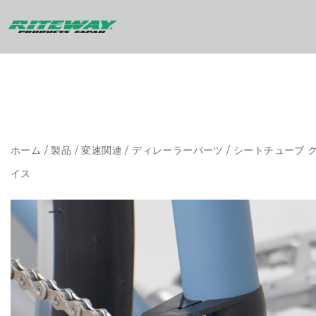
ホーム
/
製品
/
変速関連
/
ディレーラーパーツ
/ シートチューブ
イス