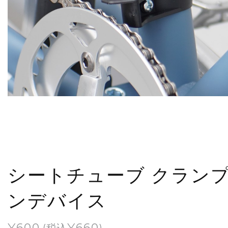
シートチューブ クラン
ンデバイス
¥
600
¥
660