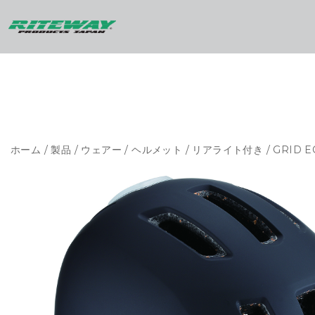
ホーム
/
製品
/
ウェアー
/
ヘルメット
/
リアライト付き
/ GRID E