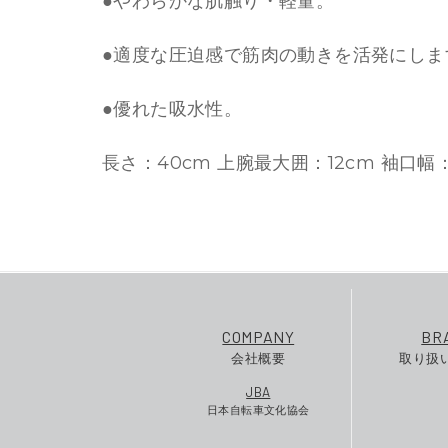
●やわらかな肌触り・軽量。
●適度な圧迫感で筋肉の動きを活発にしま
●優れた吸水性。
長さ：40cm 上腕最大囲：12cm 袖口幅
COMPANY
BR
会社概要
取り扱
JBA
日本自転車文化協会