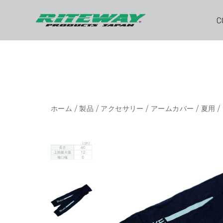
C
ホーム
/
製品
/
アクセサリー
/
アームカバー
/
夏用
/