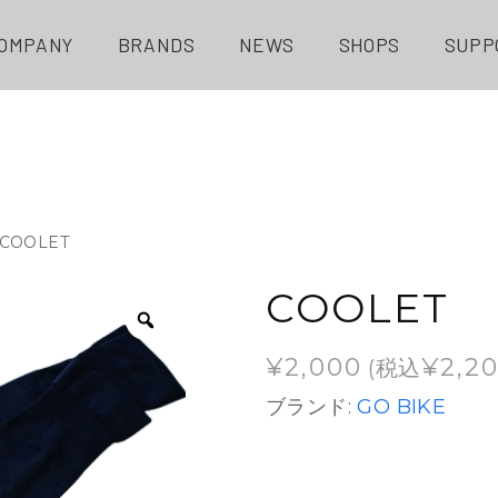
OMPANY
BRANDS
NEWS
SHOPS
SUPP
 COOLET
COOLET
¥
2,000
¥
2,2
(税込
ブランド:
GO BIKE