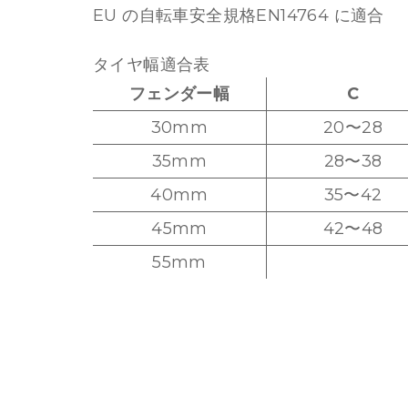
EU の自転車安全規格EN14764 に適合
タイヤ幅適合表
フェンダー幅
C
30mm
20〜28
35mm
28〜38
40mm
35〜42
45mm
42〜48
55mm