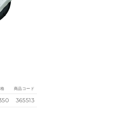
価格
商品コード
350
365513