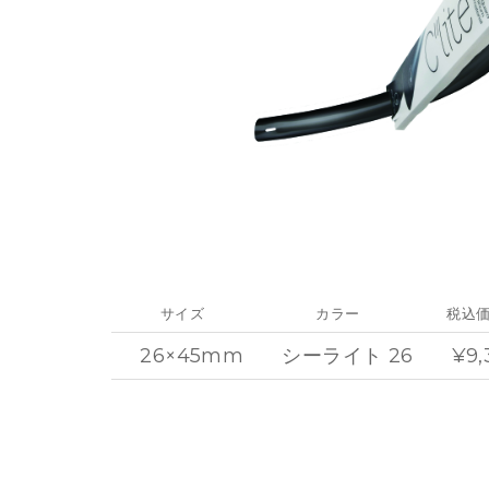
サイズ
カラー
税込
26×45mm
シーライト 26
¥9,