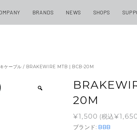
OMPANY
BRANDS
NEWS
SHOPS
SUPP
キケーブル
/ BRAKEWIRE MTB | BCB-20M
BRAKEWIR
20M
¥
1,500
¥
1,65
(税込
ブランド:
BBB