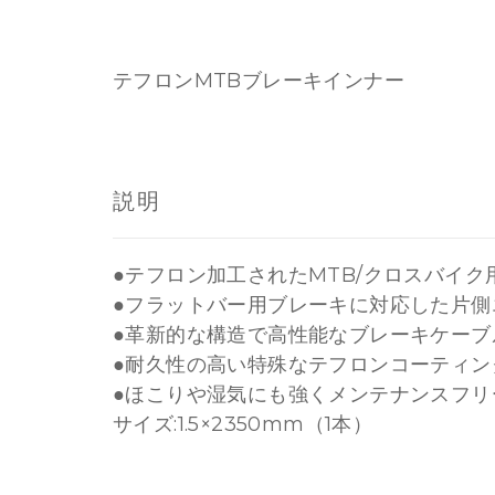
テフロンMTBブレーキインナー
説明
●テフロン加工されたMTB/クロスバイ
●フラットバー用ブレーキに対応した片側
●革新的な構造で高性能なブレーキケーブ
●耐久性の高い特殊なテフロンコーティン
●ほこりや湿気にも強くメンテナンスフリ
サイズ:1.5×2350mm（1本）