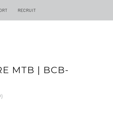
ORT
RECRUIT
E MTB | BCB-
0
)