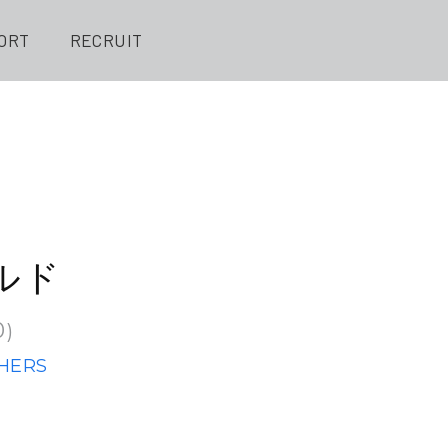
ORT
RECRUIT
ルド
0
)
HERS