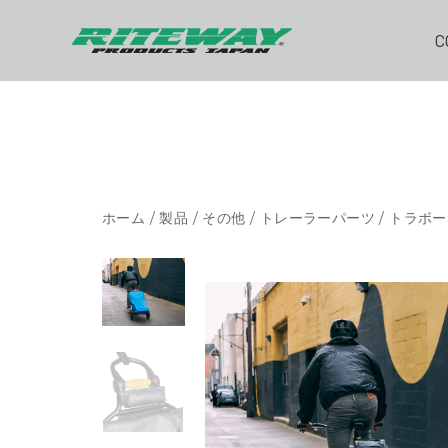
C
ホーム
/
製品
/
その他
/
トレーラーパーツ
/ トラボ