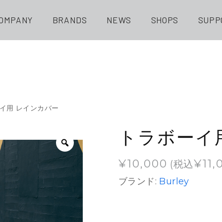
OMPANY
BRANDS
NEWS
SHOPS
SUPP
ーイ用 レインカバー
トラボーイ
¥
10,000
¥
11,
(税込
ブランド:
Burley