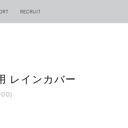
ORT
RECRUIT
用 レインカバー
000
)