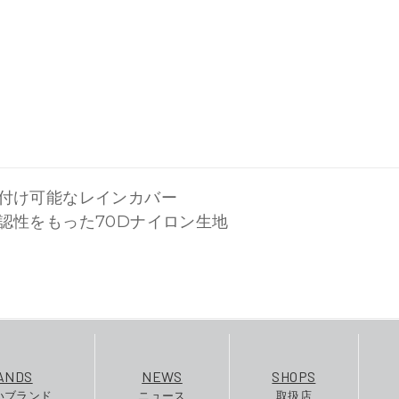
付け可能なレインカバー
認性をもった70Dナイロン生地
ANDS
NEWS
SHOPS
いブランド
ニュース
取扱店