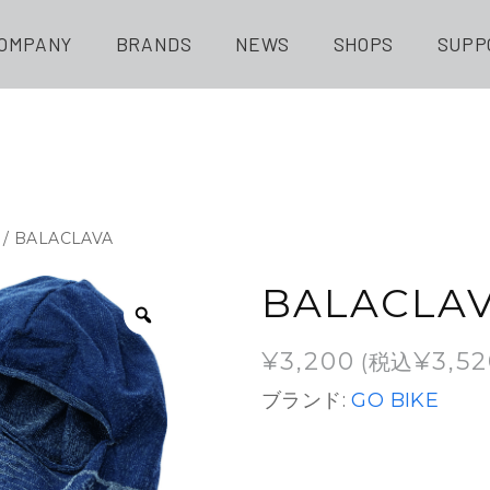
OMPANY
BRANDS
NEWS
SHOPS
SUPP
/ BALACLAVA
BALACLA
¥
3,200
¥
3,5
(税込
ブランド:
GO BIKE