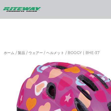
ホーム
/
製品
/
ウェアー
/
ヘルメット
/ BOOGY | BHE-37