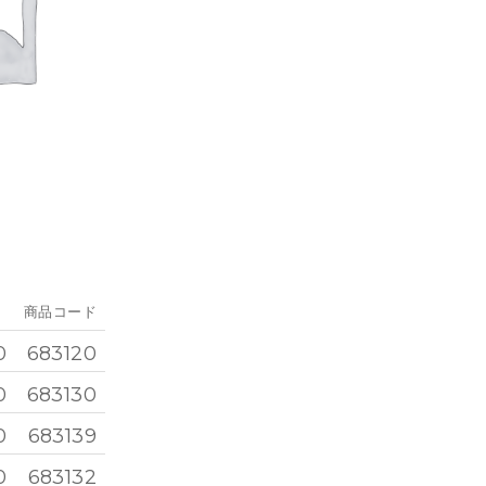
商品コード
0
683120
0
683130
0
683139
0
683132