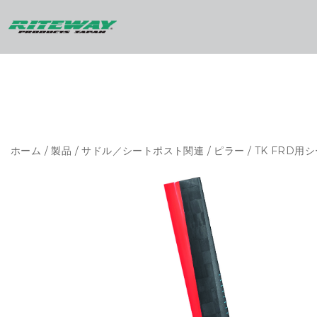
ホーム
/
製品
/
サドル／シートポスト関連
/
ピラー
/ TK FRD