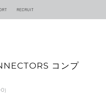
ORT
RECRUIT
NNECTORS コンプ
00
)