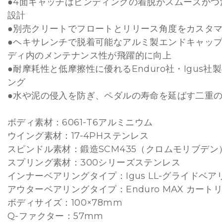
●4面キャッチはビンディングの着脱がスムーズかつ
設計
●別売クリートでフロートとリリース角度をカスタ
●ヘキサレンチで脱着可能なアルミ製エンドキャッ
ディ内のメンテナンス性が飛躍的に向上
●耐摩耗性と低摩擦性に優れるEnduro社・Igus社
ング
●水や泥の侵入を防ぎ、ペダルの寿命を延ばす二重
ボディ素材：6061-T6アルミニウム
ウイング素材：17-4PHステンレス
スピンドル素材：鍛造SCM435（クロムモリブデン
スプリング素材：300シリーズステンレス
インナーベアリングタイプ：Igus LL-グライドベア
アウターベアリングタイプ：Enduro MAX カー
ボディサイズ：100×78mm
Q-ファクター：57mm