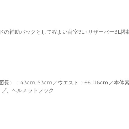
ドの補助パックとして程よい荷室9L+リザーバー3L搭
長）：43cm-53cm／ウエスト：66-116cm／
ップ、ヘルメットフック