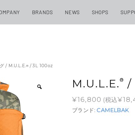
OMPANY
BRANDS
NEWS
SHOPS
SUPP
グ
/ M.U.L.E.
/ 3L 100oz
®
M.U.L.E.
/
®
¥
16,800
¥
18
(税込
ブランド:
CAMELBAK