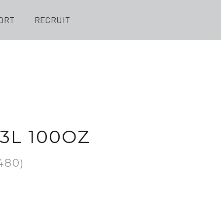
ORT
RECRUIT
 3L 100OZ
,480
)