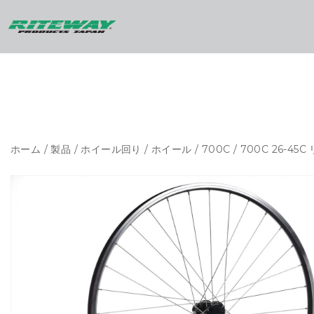
ホーム
/
製品
/
ホイール回り
/
ホイール
/
700C
/ 700C 26-45C