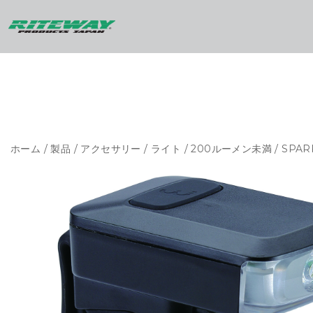
ホーム
/
製品
/
アクセサリー
/
ライト
/
200ルーメン未満
/ SPARK