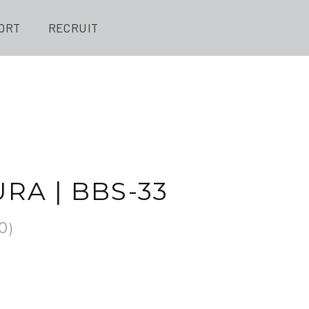
ORT
RECRUIT
RA | BBS-33
0
)