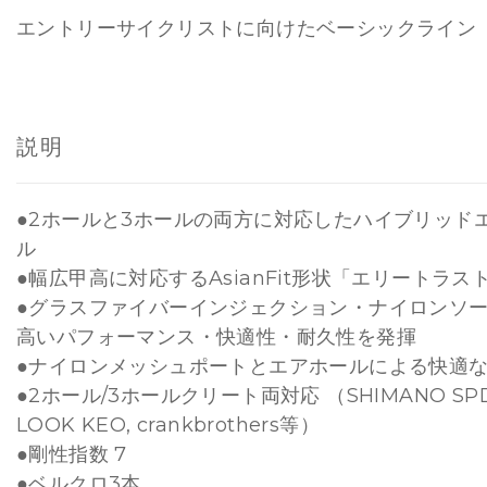
43
ブラック
¥12,100
175608
エントリーサイクリストに向けたベーシックライン
44
ブラック
¥12,100
175609
45
ブラック
¥12,100
175610
説明
●2ホールと3ホールの両方に対応したハイブリッド
ル
●幅広甲高に対応するAsianFit形状「エリートラ
●グラスファイバーインジェクション・ナイロンソー
高いパフォーマンス・快適性・耐久性を発揮
●ナイロンメッシュポートとエアホールによる快適
●2ホール/3ホールクリート両対応 （SHIMANO SPD/
LOOK KEO, crankbrothers等）
●剛性指数 7
●ベルクロ3本