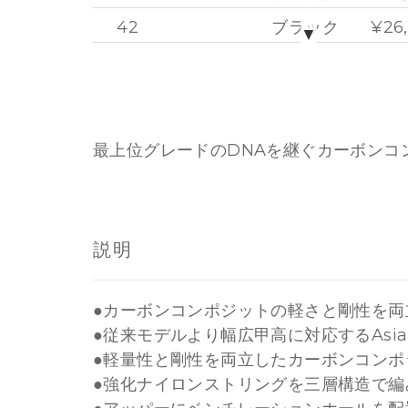
42
ブラック
¥26
▼
43
ブラック
¥26
36
ホワイト
¥26
37
ホワイト
¥26
最上位グレードのDNAを継ぐカーボンコ
40
ホワイト
¥26
42
ホワイト
¥26
45
ホワイト
¥26
説明
●カーボンコンポジットの軽さと剛性を両
●従来モデルより幅広甲高に対応するAsia
●軽量性と剛性を両立したカーボンコンポ
●強化ナイロンストリングを三層構造で編