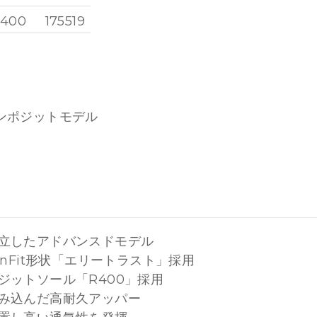
,400
175519
,400
175520
,400
175745
,400
175746
ンポジットモデル
,400
175525
,400
175527
,400
175530
立したアドバンスドモデル
nFit形状「エリートラスト」採用
ジットソール「R400」採用
み込んだ高耐久アッパー