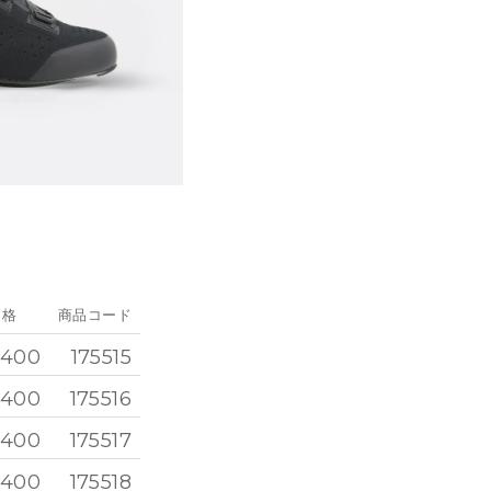
価格
商品コード
,400
175515
,400
175516
,400
175517
,400
175518