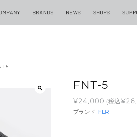
OMPANY
BRANDS
NEWS
SHOPS
SUPP
NT-5
FNT-5
¥
24,000
¥
26
(税込
ブランド:
FLR