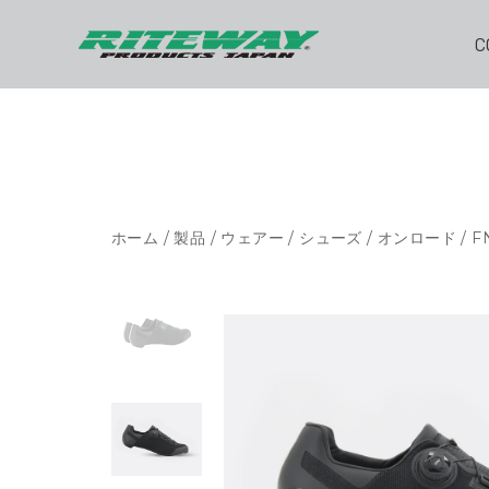
C
ホーム
/
製品
/
ウェアー
/
シューズ
/
オンロード
/ F