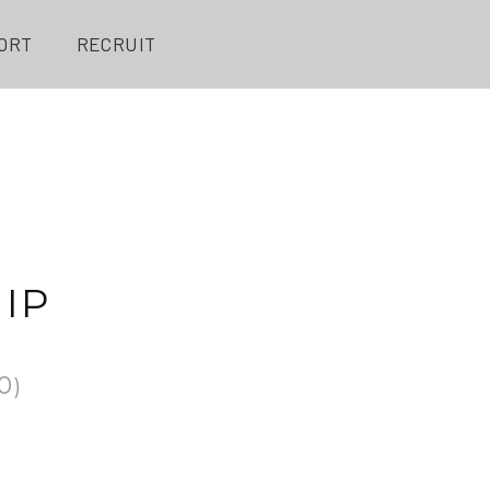
ORT
RECRUIT
IP
0
)