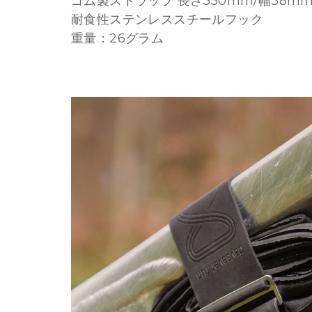
ゴム製ストラップ 長さ350mm/幅38m
耐食性ステンレススチールフック
重量：26グラム